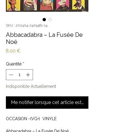
SKU : 202404-2405481-14
Abbacadabra ‎– La Fusée De
Noé
Prix
8,00 €
Quantité
*
Indisponible Actuellement
Me notifier lorsque cet article est disponible
OCCASION -(VG+) VINYLE
Abbacadabra ‎– La Fusée De Noé