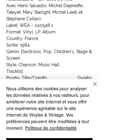
Avec Henri Salvador, Michel Dejeneffe,
Tatayet, Mary Starlight, Michel Leeb et
Stéphane Collaro
Label: WEA ‎– 240548 1
Format: Vinyl, LP, Album
Country: France
Sortie: 1984
Genre: Electronic, Pop, Children's, Stage &
Screen
Style: Chanson, Music Hall
Tracklist
Positio
Title/Credits
Duratio
n
n
Nous utilisons des cookies pour analyser
A1
Capitaine
4:43
les données relatives à nos visiteurs, pour
A2
La Fusée De Noé
3:46
améliorer notre site Internet et vous offrir
A3
Ben, Je Suis Ton Ami
2:32
une expérience agréable sur le site
A4
Les Colombes De La
4:01
Internet de Vinyles & Vintage. Vos
Guerre
préférences peuvent être modifiées à tout
A5
L'Etoile Filante
3:55
moment.
Politique de confidentialité
B1
Petit Génie
3:35
B2
La Mouche Du Coche
3:15