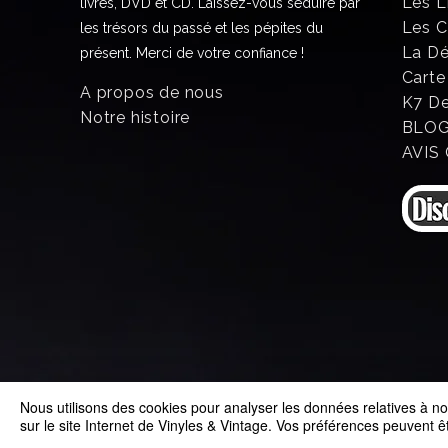
Les L
livres, DVD et CD. Laissez-vous séduire par
Les 
les trésors du passé et les pépites du
La D
présent. Merci de votre confiance !
Carte
A propos de nous
K7 D
Notre histoire
BLO
AVIS
Nous utilisons des cookies pour analyser les données relatives à nos
© 2025 Vinyles & Vintage
sur le site Internet de Vinyles & Vintage. Vos préférences peuvent 