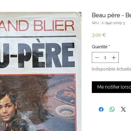
Beau père - Be
SKU : 2-7442-1009-3
Prix
3,00 €
Quantité
*
Indisponible Actuel
Me notifier lors