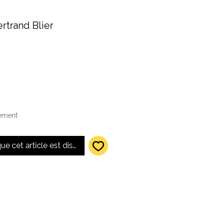
rtrand Blier
lement
que cet article est disponible