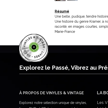
Résumé
Une belle, pudique, tendre histoir
Une histoire du genre Kramer, à no
raconté, en images courtes, simples
Marie-France
Explorez le Passé, Vibrez au Pr
LA B
À PROPOS DE VINYLES & VINTAGE
Les V
Explorez notre sélection unique de vinyles,