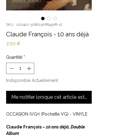
SKU : 202410-3218030664308-12
Claude François - 10 ans déjà
Prix
7,00 €
Quantité
*
Indisponible Actuellement
Me notifier lorsque cet article est disponible
OCCASION (VG+) (Pochette VG) - VINYLE
Claude François
‎– 10 ans déjà, Double
Album