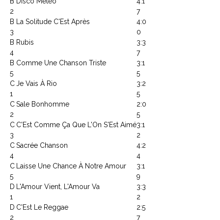
B
Disco Météo
4:1
2
7
B
La Solitude C'Est Après
4:0
3
0
B
Rubis
3:3
4
7
B
Comme Une Chanson Triste
3:1
5
5
C
Je Vais À Rio
3:2
1
5
C
Sale Bonhomme
2:0
2
5
C
C'Est Comme Ça Que L'On S'Est Aimé
3:1
3
2
C
Sacrée Chanson
4:2
4
4
C
Laisse Une Chance À Notre Amour
3:1
5
9
D
L'Amour Vient, L'Amour Va
3:3
1
2
D
C'Est Le Reggae
2:5
2
7