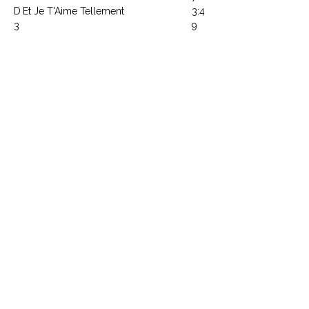
D
Et Je T'Aime Tellement
3:4
3
9
D
Toi Et Le Soleil
3:0
4
2
D
Dors Petit Homme (La Chèvre Grise)
3:1
5
0
Article : 66430
Code Barre : 3218030664308
CONTACTEZ NOUS