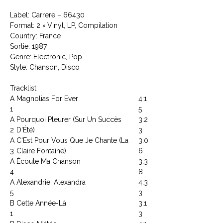
Label: Carrere ‎– 66430
Format: 2 × Vinyl, LP, Compilation
Country: France
Sortie: 1987
Genre: Electronic, Pop
Style: Chanson, Disco
Tracklist
A
Magnolias For Ever
4:1
1
5
A
Pourquoi Pleurer (Sur Un Succès
3:2
2
D'Été)
3
A
C'Est Pour Vous Que Je Chante (La
3:0
3
Claire Fontaine)
6
A
Écoute Ma Chanson
3:3
4
8
A
Alexandrie, Alexandra
4:3
5
3
B
Cette Année-Là
3:1
1
3