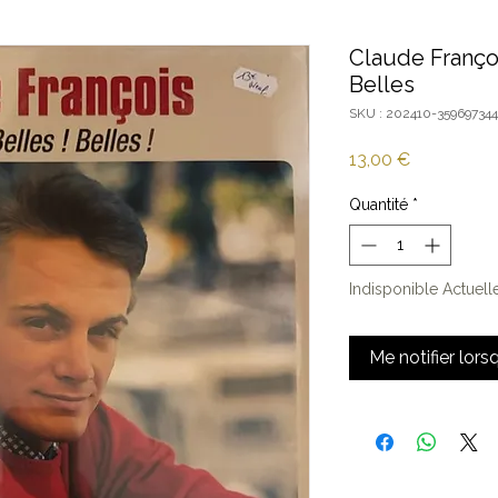
Claude Françoi
Belles
SKU : 202410-35969734
Prix
13,00 €
Quantité
*
Indisponible Actuel
Me notifier lors