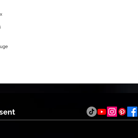
ux
i
euge
ésent