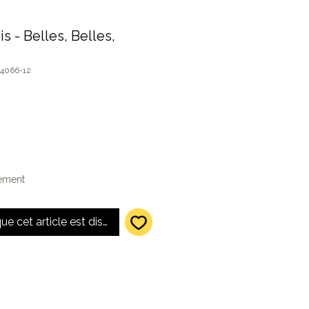
s - Belles, Belles,
44066-12
lement
que cet article est disponible