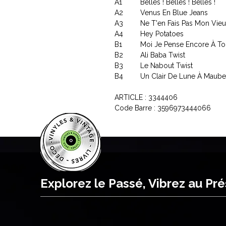
A1
Belles ! Belles ! Belles !
A2
Venus En Blue Jeans
A3
Ne T'en Fais Pas Mon Vie
A4
Hey Potatoes
B1
Moi Je Pense Encore À To
B2
Ali Baba Twist
B3
Le Nabout Twist
B4
Un Clair De Lune À Maub
ARTICLE : 3344406
Code Barre : 3596973444066
Explorez le Passé, Vibrez au Pr