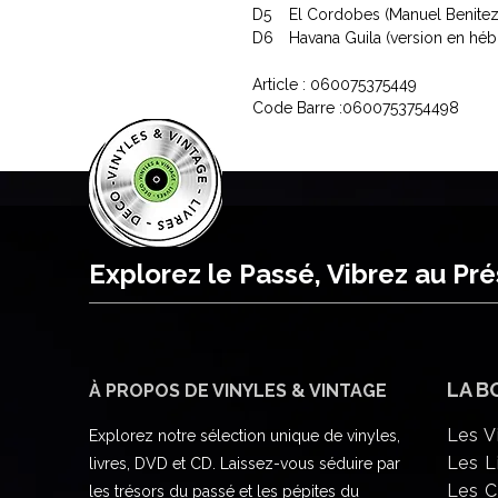
D5
El Cordobes (Manuel Benitez
D6
Havana Guila (version en hébr
Article : 060075375449
Code Barre :0600753754498
Explorez le Passé, Vibrez au Pr
LA B
À PROPOS DE VINYLES & VINTAGE
Les V
Explorez notre sélection unique de vinyles,
Les L
livres, DVD et CD. Laissez-vous séduire par
Les 
les trésors du passé et les pépites du