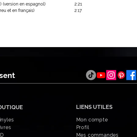
) (version en espagnol)
2:21
eu et en français)
2:17
ésent
LIENS UTILES
OUTIQUE
inyles
Mon compte
ivres
Profil
CD
Mes commandes