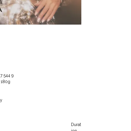
37 544 9
, 180g
ry
Durat
ion