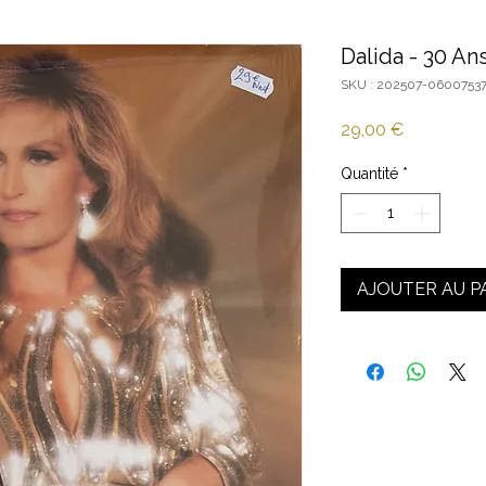
Dalida - 30 An
SKU : 202507-0600753
Prix
29,00 €
Quantité
*
AJOUTER AU P