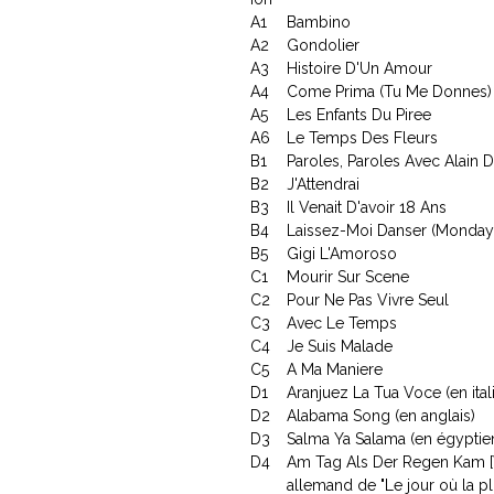
A1
Bambino
A2
Gondolier
A3
Histoire D'Un Amour
A4
Come Prima (Tu Me Donnes)
A5
Les Enfants Du Piree
A6
Le Temps Des Fleurs
B1
Paroles, Paroles Avec Alain 
B2
J'Attendrai
B3
Il Venait D'avoir 18 Ans
B4
Laissez-Moi Danser (Monday
B5
Gigi L'Amoroso
C1
Mourir Sur Scene
C2
Pour Ne Pas Vivre Seul
C3
Avec Le Temps
C4
Je Suis Malade
C5
A Ma Maniere
D1
Aranjuez La Tua Voce (en ital
D2
Alabama Song (en anglais)
D3
Salma Ya Salama (en égyptie
D4
Am Tag Als Der Regen Kam [V
allemand de "Le jour où la pl