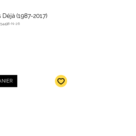
s Déjà (1987-2017)
754498-N-26
ANIER