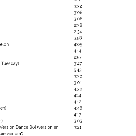
3:32
3:08
3:06
2:38
2:34
3:58
Delon
4:05
4:14
2:57
 Tuesday)
3:47
5:43
3:30
3:01
4:30
4:14
4:12
ien)
4:48
4:17
n)
3:03
ersion Dance 80] (version en
3:21
uie viendra")