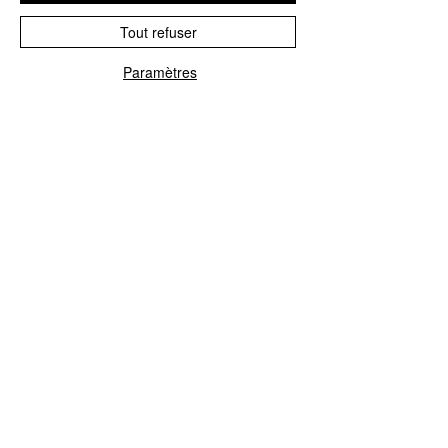
B5
Rien Qu'une Femme
B6
Je N'avais Pas Signe De
Tout refuser
Contrat
Paramètres
ARTICLE 920244T
CONTACTEZ NOUS
Explorez le Passé, Vibrez au
Présent
À PROPOS DE VINYLES & VINTAGE