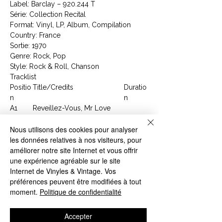
Label: Barclay ‎– 920.244 T
Série: Collection Recital
Format: Vinyl, LP, Album, Compilation
Country: France
Sortie: 1970
Genre: Rock, Pop
Style: Rock & Roll, Chanson
Tracklist
Positio
Title/Credits
Duratio
n
n
A1
Reveillez-Vous, Mr Love
A2
J'ai Seme Le Vent
Nous utilisons des cookies pour analyser
A3
Le Diable Est La
les données relatives à nos visiteurs, pour
A4
Je Ne Me Retournerai Pas
améliorer notre site Internet et vous offrir
A5
Par Qui Le Scandale Arrive
une expérience agréable sur le site
A6
Otis
Internet de Vinyles & Vintage. Vos
B1
Les Filles Des Magazines
préférences peuvent être modifiées à tout
B2
Seuls Les Anges Ont Des
moment.
Politique de confidentialité
Ailes
B3
J'Avoue
B4
Il A Suffi D'une Fille
Accepter