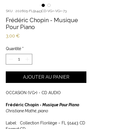
SKU : 202605-FL91443CD-VG+-VG+-73
Frédéric Chopin - Musique
Pour Piano
Prix
3,00 €
Quantité
*
AJOUTER AU PANIER
OCCASION (VG+) - CD AUDIO
Frédéric Chopin -
Musique Pour Piano
Christiane Mathé, piano
Label:
Collection Florilège – FL 91443 CD
Format:
CD