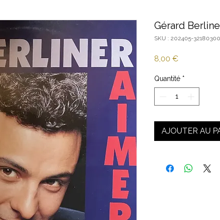
Gérard Berline
SKU : 202405-32180300
Prix
8,00 €
Quantité
*
AJOUTER AU P