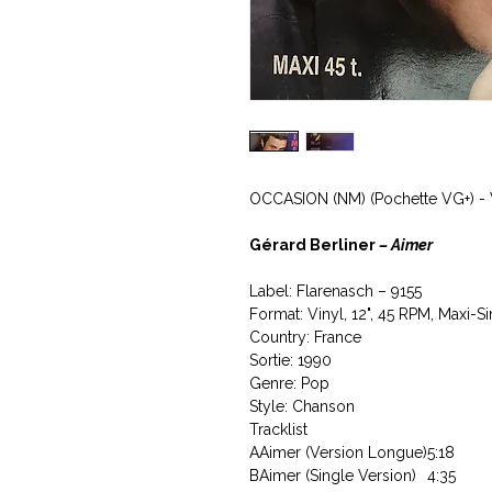
OCCASION (NM) (Pochette VG+) -
Gérard Berliner
‎– Aimer
Label: Flarenasch ‎– 9155
Format: Vinyl, 12", 45 RPM, Maxi-S
Country: France
Sortie: 1990
Genre: Pop
Style: Chanson
Tracklist
A
Aimer (Version Longue)
5:18
B
Aimer (Single Version)
4:35