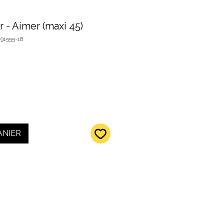
r - Aimer (maxi 45)
91555-18
ANIER