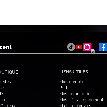
ésent
LIENS UTILES
OUTIQUE
inyles
Mon compte
ivres
Profil
CD
Mes commandes
éco
Mes infos de paiement
 Cadeau
Ma liste d'envies