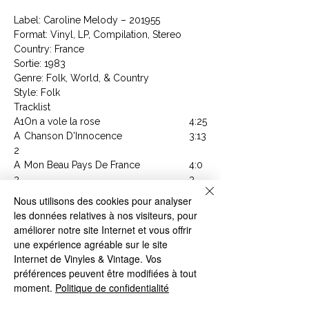
Label: Caroline Melody ‎– 201955
Format: Vinyl, LP, Compilation, Stereo
Country: France
Sortie: 1983
Genre: Folk, World, & Country
Style: Folk
Tracklist
A1
On a vole la rose
4:25
A
Chanson D'Innocence
3:13
2
A
Mon Beau Pays De France
4:0
3
3
A
J'Voulais Seulement Etre Un Artiste
3:5
Nous utilisons des cookies pour analyser
4
6
les données relatives à nos visiteurs, pour
A
Pourquoi Mon Pere ( Warum Mein
4:13
améliorer notre site Internet et vous offrir
5
Vater)
une expérience agréable sur le site
B1
La Petite Valse
2:45
Internet de Vinyles & Vintage. Vos
B
J'Ecris
3:55
préférences peuvent être modifiées à tout
2
moment.
Politique de confidentialité
B
Aurelie, New York City
3:0