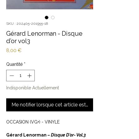
SKU : 202405-201955-18
Gérard Lenorman - Disque
d’or vol3
Prix
8,00 €
Quantité
*
Indisponible Actuellement
Me notifier lorsque cet article est disponible
OCCASION (VG+) - VINYLE
Gérard Lenorman
‎– Disque D'or- Vol.3