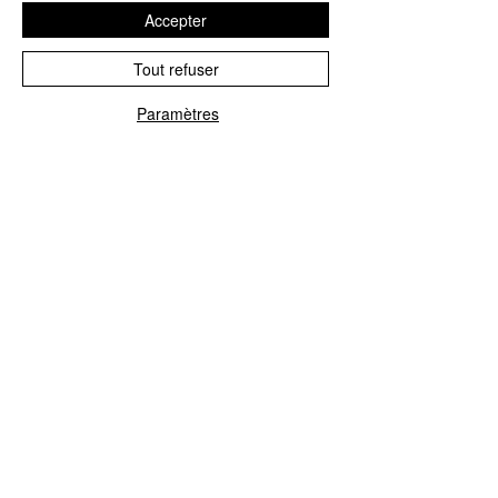
3
9
Accepter
B
D'Accord
2:2
4
6
Tout refuser
B
Les Animaux Musiciens
3:5
5
0
Paramètres
Article : 201955
CONTACTEZ NOUS
Explorez le Passé, Vibrez au
Présent