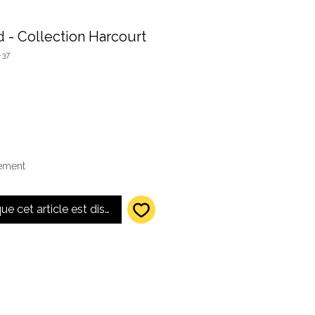
 - Collection Harcourt
-37
lement
que cet article est disponible