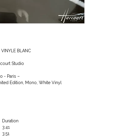
E VINYLE BLANC
rcourt Studio
o - Paris –
mited Edition, Mono, White Vinyl
Duration
3:41
3:51