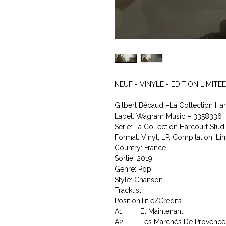
NEUF - VINYLE - EDITION LIMITE
Gilbert Bécaud ‎–La Collection Ha
Label: Wagram Music ‎– 3358336
Série: La Collection Harcourt Studi
Format: Vinyl, LP, Compilation, Li
Country: France
Sortie: 2019
Genre: Pop
Style: Chanson
Tracklist
Position
Title/Credits
A1
Et Maintenant
A2
Les Marchés De Provence