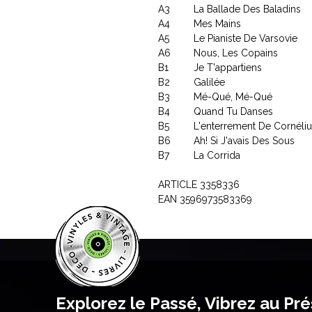
A3
La Ballade Des Baladins
A4
Mes Mains
A5
Le Pianiste De Varsovie
A6
Nous, Les Copains
B1
Je T'appartiens
B2
Galilée
B3
Mé-Qué, Mé-Qué
B4
Quand Tu Danses
B5
L'enterrement De Cornéli
B6
Ah! Si J'avais Des Sous
B7
La Corrida
ARTICLE 3358336
EAN 3596973583369
Explorez le Passé, Vibrez au Pr