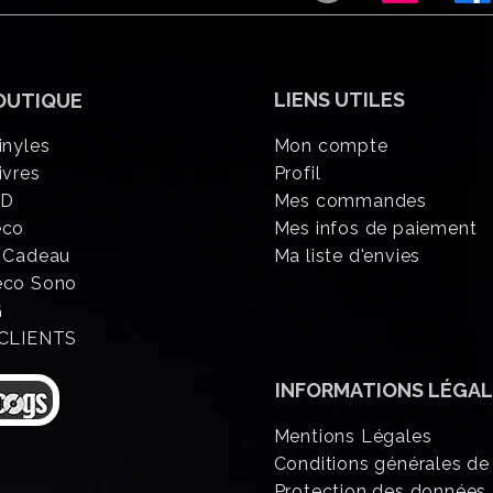
LIENS UTILES
OUTIQUE
inyles
Mon compte
ivres
Profil
CD
Mes commandes
éco
Mes infos de paiement
 Cadeau
Ma liste d'envies
eco Sono
G
 CLIENTS
INFORMATIONS
LÉGAL
Mentions Légales
Conditions générales de
Protection des données