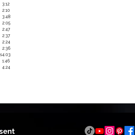
3:12
2:10
3:48
2:05
2:47
2:37
2:24
2:36
us
4:03
1:46
4:24
ésent