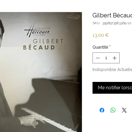
Gilbert Bécaud
SKU : 3596973583369-12
Prix
13,00 €
Quantité
*
Indisponible Actuel
Me notifier lors