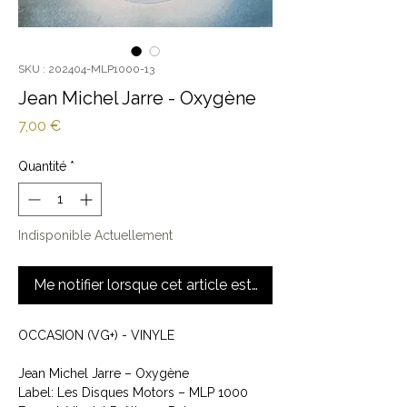
SKU : 202404-MLP1000-13
Jean Michel Jarre - Oxygène
Prix
7,00 €
Quantité
*
Indisponible Actuellement
Me notifier lorsque cet article est disponible
OCCASION (VG+) - VINYLE
Jean Michel Jarre ‎– Oxygène
Label: Les Disques Motors ‎– MLP 1000