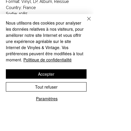
Format: Vinyl, LP, Album, Reissue
Country: France
Sortie: 1985
Genre: Electronic
Nous utilisons des cookies pour analyser
Style: Ambient, Synth-pop
les données relatives à nos visiteurs, pour
Tracklist
améliorer notre site Internet et vous offrir
A1
Oxygène (Part 1)
7:40
une expérience agréable sur le site
A2
Oxygène (Part 2)
8:20
Internet de Vinyles & Vintage. Vos
A3
Oxygène (Part 3)
2:50
préférences peuvent être modifiées à tout
B1
Oxygène (Part 4)
3:50
moment.
Politique de confidentialité
B2
Oxygène (Part 5)
11:10
B3
Oxygène (Part 6)
5:55
Accepter
Article : MLP 1000
Tout refuser
Paramètres
CONTACTEZ NOUS