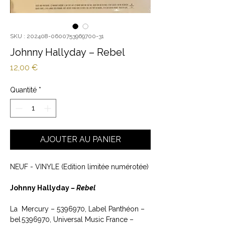
SKU : 202408-0600753969700-31
Johnny Hallyday – Rebel
Prix
12,00 €
Quantité
*
AJOUTER AU PANIER
NEUF - VINYLE (Edition limitée numérotée)
Johnny Hallyday
– Rebel
La
Mercury – 5396970, Label Panthéon –
bel
5396970, Universal Music France –