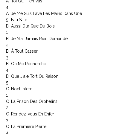
A
Toi Qui T'en Vas
4
A
Je Me Suis Lavé Les Mains Dans Une
5
Eau Sale
B
Aussi Dur Que Du Bois
1
B
Je N'ai Jamais Rien Demandé
2
B
À Tout Casser
3
B
On Me Recherche
4
B
Que J'aie Tort Ou Raison
5
C
Noël Interdit
1
C
La Prison Des Orphelins
2
C
Rendez-vous En Enfer
3
C
La Première Pierre
4