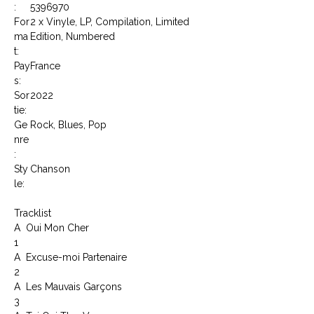
:
5396970
For
2 x Vinyle, LP, Compilation, Limited
ma
Edition, Numbered
t:
Pay
France
s:
Sor
2022
tie:
Ge
Rock, Blues, Pop
nre
:
Sty
Chanson
le:
Tracklist
A
Oui Mon Cher
1
A
Excuse-moi Partenaire
2
A
Les Mauvais Garçons
3