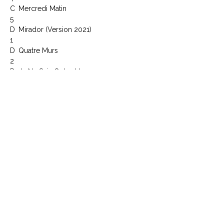
C
Mercredi Matin
5
D
Mirador (Version 2021)
1
D
Quatre Murs
2
D
Je Ne Suis Qu'un Homme
3
D
4m2
4
D
Dead Or Alive (Live Au Beacon Theatre
5
New-York 2014)
Article : 5396970
Code Barre : 0600753969700
CONTACTEZ NOUS