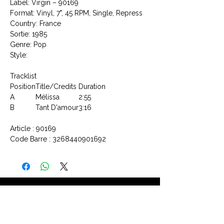
Label: Virgin ‎– 90169
Format: Vinyl, 7", 45 RPM, Single, Repress
Country: France
Sortie: 1985
Genre: Pop
Style:
Tracklist
Position
Title/Credits
Duration
A
Mélissa
2:55
B
Tant D'amour
3:16
Article : 90169
Code Barre : 3268440901692
CONTACTEZ NOUS