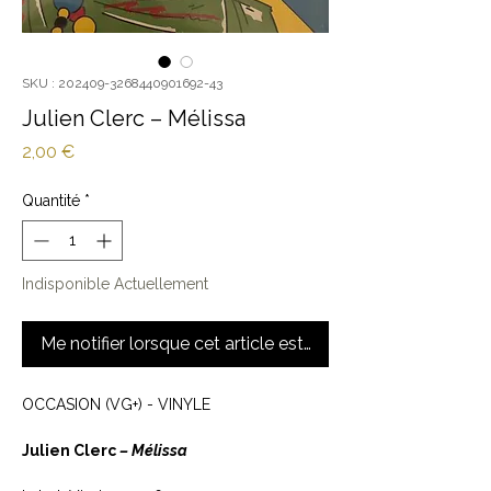
SKU : 202409-3268440901692-43
Julien Clerc ‎– Mélissa
Prix
2,00 €
Quantité
*
Indisponible Actuellement
Me notifier lorsque cet article est disponible
OCCASION (VG+) - VINYLE
Julien Clerc
‎– Mélissa