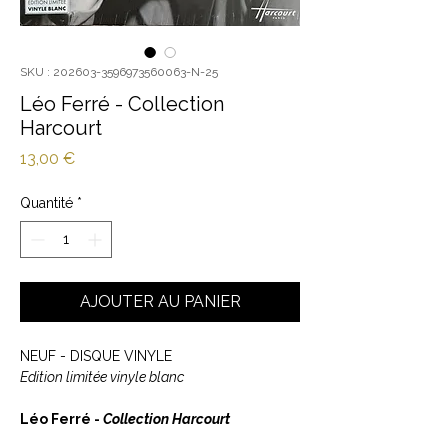
SKU : 202603-3596973560063-N-25
Léo Ferré - Collection
Harcourt
Prix
13,00 €
Quantité
*
AJOUTER AU PANIER
NEUF - DISQUE VINYLE
Edition limitée vinyle blanc
Léo Ferré -
Collection Harcourt