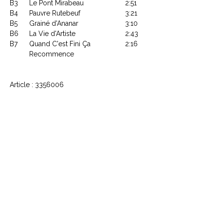
B3
Le Pont Mirabeau
2:51
B4
Pauvre Rutebeuf
3:21
B5
Grainé d'Ananar
3:10
B6
La Vie d'Artiste
2:43
B7
Quand C'est Fini Ça
2:16
Recommence
Article : 3356006
Code Barre : 3596973560063
CONTACTEZ NOUS