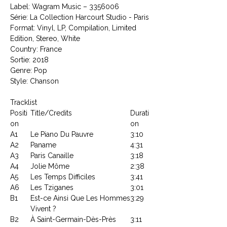
Label: Wagram Music ‎– 3356006
Série: La Collection Harcourt Studio - Paris
Format: Vinyl, LP, Compilation, Limited
Edition, Stereo, White
Country: France
Sortie: 2018
Genre: Pop
Style: Chanson
Tracklist
Positi
Title/Credits
Durati
on
on
A1
Le Piano Du Pauvre
3:10
A2
Paname
4:31
A3
Paris Canaille
3:18
A4
Jolie Môme
2:38
A5
Les Temps Difficiles
3:41
A6
Les Tziganes
3:01
B1
Est-ce Ainsi Que Les Hommes
3:29
Vivent ?
B2
À Saint-Germain-Dès-Près
3:11