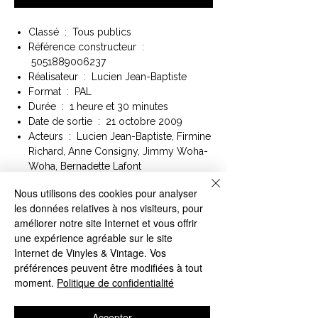
Classé ‏ : ‎ Tous publics
Référence constructeur ‏ :
‎ 5051889006237
Réalisateur ‏ : ‎ Lucien Jean-Baptiste
Format ‏ : ‎ PAL
Durée ‏ : ‎ 1 heure et 30 minutes
Date de sortie ‏ : ‎ 21 octobre 2009
Acteurs ‏ : ‎ Lucien Jean-Baptiste, Firmine
Richard, Anne Consigny, Jimmy Woha-
Woha, Bernadette Lafont
Langue ‏ : ‎ Français (Dolby Digital 5.1),
Nous utilisons des cookies pour analyser
Français (Dolby Digital 2.0)
les données relatives à nos visiteurs, pour
Studio ‏ : ‎ Warner Bros. Entertainment
améliorer notre site Internet et vous offrir
France
une expérience agréable sur le site
Internet de Vinyles & Vintage. Vos
Synopsis :
préférences peuvent être modifiées à tout
Jean-Gabriel, marié et père de trois
moment.
Politique de confidentialité
enfants, vit de petits boulots et passe son
temps au bar PMU du coin. Un jour, pour
faire plaisir à sa fille, il promet un peu vite à
Accepter