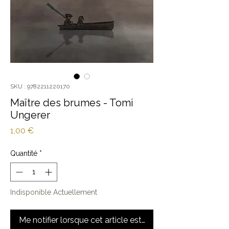
SKU : 9782211220170
Maître des brumes - Tomi
Ungerer
Prix
1,00 €
Quantité
*
Indisponible Actuellement
Me notifier lorsque cet article est disponible