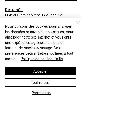
Résumé :
Finn et Clara habitent un village de
pêcheurs, sur une île en mer d'Irlande.
Nous utilisons des cookies pour analyser
Leur père leur a fait une belle surprise : il a
les données relatives à nos visiteurs, pour
construit pour eux un curragh, une petite
améliorer notre site Internet et vous offrir
barque traditionnelle. Ils peuvent y
une expérience agréable sur le site
naviguer, à condition de se tenir à distance
Internet de Vinyles & Vintage. Vos
de l'Île aux Brumes, un endroit maudit dont
préférences peuvent être modifiées à tout
personne n'est jamais revenu... Ce n'est pas
moment.
Politique de confidentialité
qu'ils veulent désobéir... mais, un jour
d'épais brouillard, Finn et Clara sont
entraînés à la dérive et échouent sur l'Île
Accepter
aux Brumes. Que faire ? L'explorer, bien sûr
!
Tout refuser
Paramètres
CONTACTEZ NOUS