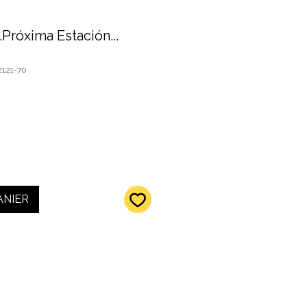
.Próxima Estación...
2121-70
ANIER