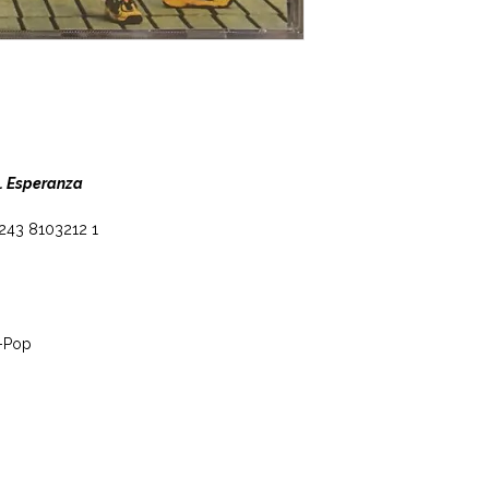
... Esperanza
 7243 8103212 1
e-Pop