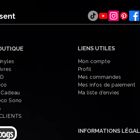
ésent
LIENS UTILES
OUTIQUE
inyles
Mon compte
ivres
Profil
CD
Mes commandes
éco
Mes infos de paiement
 Cadeau
Ma liste d'envies
eco Sono
G
 CLIENTS
INFORMATIONS
LÉGAL