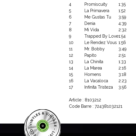
4
Promiscuity
1:35
5
La Primavera
1:52
6
Me Gustas Tu
3:59
7
Denia
4:39
8
Mi Vida
2:32
9
Trapped By Love
1:54
10
Le Rendez Vous
1:56
11
Mr. Bobby
3:49
12
Papito
2:51
13
La Chinita
1:33
14
La Marea
2:16
15
Homens
3:18
16
La Vacaloca
2:23
17
Infinita Tristeza
3:56
Article : 8103212
Code Barre : 724381032121