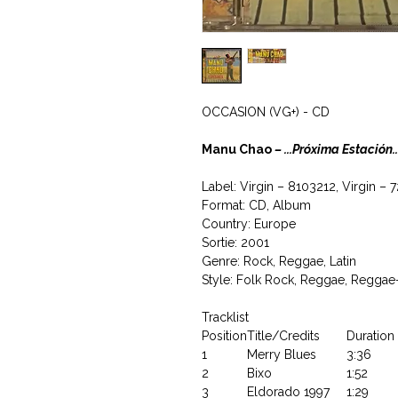
OCCASION (VG+) - CD
Manu Chao
‎– ...Próxima Estación
Label: Virgin ‎– 8103212, Virgin ‎–
Format: CD, Album
Country: Europe
Sortie: 2001
Genre: Rock, Reggae, Latin
Style: Folk Rock, Reggae, Regga
Tracklist
Position
Title/Credits
Duration
1
Merry Blues
3:36
2
Bixo
1:52
3
Eldorado 1997
1:29