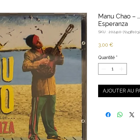
Manu Chao ‎– ..
Esperanza
SKU : 202410-72438103
Prix
3,00 €
Quantité
*
AJOUTER AU P