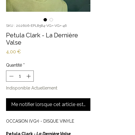
SKU : 202606-EPL8584-VG+-VG+-46
Petula Clark - La Dernière
Valse
Prix
4,00 €
Quantité
*
Indisponible Actuellement
Me notifier lorsque cet article est disponible
OCCASION (VG+) - DISQUE VINYLE
Petula Clark -
La Dernière Valse