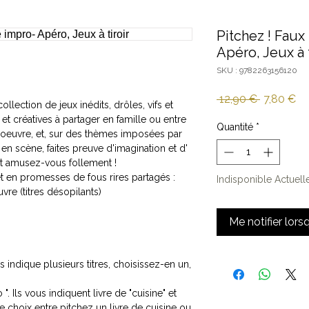
Pitchez ! Faux 
Apéro, Jeux à t
SKU : 9782263156120
Prix
Pri
 12,90 € 
7,80 €
ollection de jeux inédits, drôles, vifs et
original
pr
t créatives à partager en famille ou entre
Quantité
*
 d'oeuvre, et, sur des thèmes imposées par
en scène, faites preuve d'imagination et d'
t amusez-vous follement !
t en promesses de fous rires partagés :
Indisponible Actuel
vre (titres désopilants)
Me notifier lors
us indique plusieurs titres, choisissez-en un,
.
. Ils vous indiquent livre de "cuisine" et
 le choix entre pitchez un livre de cuisine ou