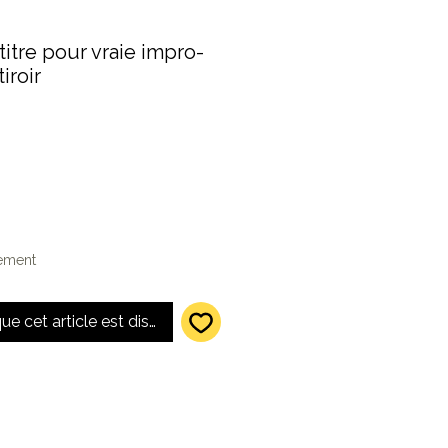
titre pour vraie impro-
iroir
x
omotionnel
lement
que cet article est disponible