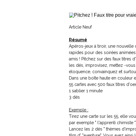
Article Neuf
Résumé
Apéros-jeux à tiroir, une nouvelle c
rapides pour des soirées animées e
amis ! Pitchez sur des faux titres
les dés, improvisez, mettez -vous 
éloquence, convainquez et surtou
Dans une boîte haute en couleur e
55 cartes avec 500 faux titres d'oeu
1 sablier 1 minute
3 dés
Exemple :
Tirez une carte sur les 55, elle vo
par exemple " l'apprenti chimiste "
Lancez les 2 dés " thèmes d'impro "
film d' "aventure". Vous avez ainsi