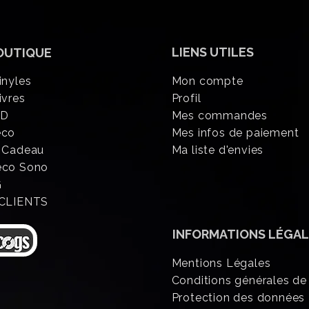
LIENS UTILES
OUTIQUE
inyles
Mon compte
ivres
Profil
CD
Mes commandes
éco
Mes infos de paiement
 Cadeau
Ma liste d'envies
eco Sono
G
 CLIENTS
INFORMATIONS
LÉGAL
Mentions Légales
Conditions générales de
Protection des données