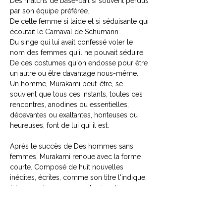
Des matchs de base-bail si souvent perdus
par son équipe préférée.
De cette femme si laide et si séduisante qui
écoutait le Carnaval de Schumann.
Du singe qui lui avait confessé voler le
nom des femmes qu'il ne pouvait séduire.
De ces costumes qu'on endosse pour être
un autre ou être davantage nous-même.
Un homme, Murakami peut-être, se
souvient que tous ces instants, toutes ces
rencontres, anodines ou essentielles,
décevantes ou exaltantes, honteuses ou
heureuses, font de lui qui il est.
Après le succès de Des hommes sans
femmes, Murakami renoue avec la forme
courte. Composé de huit nouvelles
inédites, écrites, comme son titre l'indique,
à la première personne du singulier, un
recueil troublant, empreint d'une profonde
nostalgie, une sorte d'autobiographie
déguisée dont nous ferait cadeau le maître