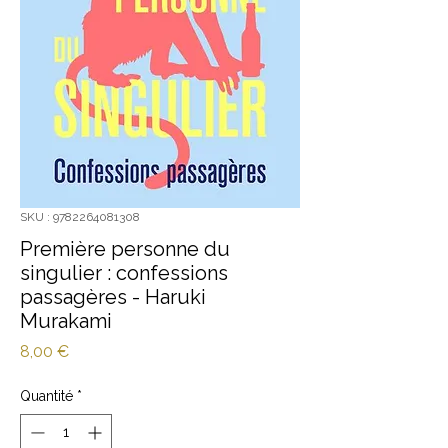
SKU : 9782264081308
Première personne du
singulier : confessions
passagères - Haruki
Murakami
Prix
8,00 €
Quantité
*