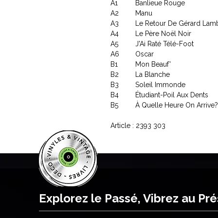
A1
Banlieue Rouge
A2
Manu
A3
Le Retour De Gérard Lam
A4
Le Père Noël Noir
A5
J'Ai Raté Télé-Foot
A6
Oscar
B1
Mon Beauf'
B2
La Blanche
B3
Soleil Immonde
B4
Étudiant-Poil Aux Dents
B5
À Quelle Heure On Arrive?
Article : 2393 303
Explorez le Passé, Vibrez au Pr