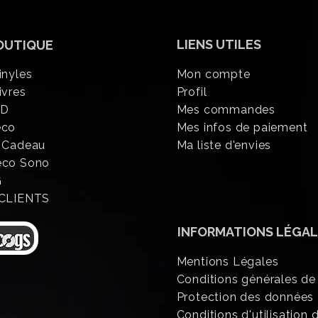
LIENS UTILES
OUTIQUE
inyles
Mon compte
ivres
Profil
CD
Mes commandes
éco
Mes infos de paiement
 Cadeau
Ma liste d'envies
eco Sono
G
 CLIENTS
INFORMATIONS
LÉGAL
Mentions Légales
Conditions générales de
Protection des données
Conditions d'utilisation d