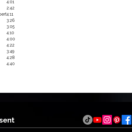
4:01
2:42
bert
4:11
3:26
3:05
4:10
4:00
4:22
3:49
4:28
4:40
ésent