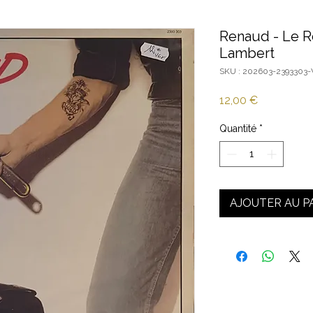
Renaud - Le R
Lambert
SKU : 202603-2393303
Prix
12,00 €
Quantité
*
AJOUTER AU P