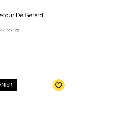
etour De Gérard
-VG+-VG+-25
ANIER