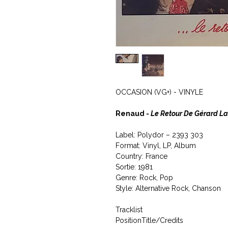
OCCASION (VG+) - VINYLE
Renaud -
Le Retour De Gérard L
Label: Polydor ‎– 2393 303
Format: Vinyl, LP, Album
Country: France
Sortie: 1981
Genre: Rock, Pop
Style: Alternative Rock, Chanson
Tracklist
Position
Title/Credits