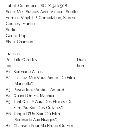
Label: Columbia ‎– SCTX 340.508
Série: Mes Succès Avec Vincent Scotto –
Format: Vinyl, LP, Compilation, Stereo
Country: France
Sortie:
Genre: Pop
Style: Chanson
Tracklist
Posi
Title/Credits
Dura
tion
tion
A1
Sérénade A Lena
A2
Laissez-Moi Vous Aimer (Du Film
"Marinella")
A3
Pescadore (Addio L'Amore)
A4
Quand On Est Marinier
A5
Tant Qu'Il Y Aura Des Étoiles (Du
Film "Au Son Des Guitares")
A6
Tango D'Un Soir (Du Film
"Sérénade Aux Nuages")
B1
Chanson Pour Ma Brune (Du Film