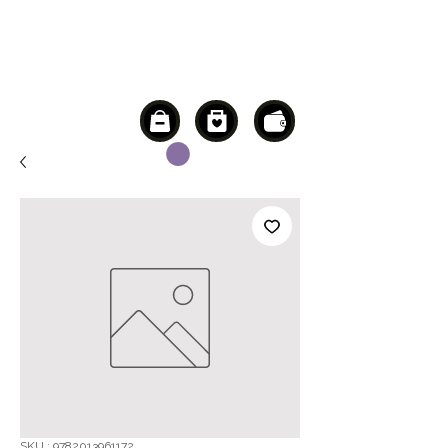
SKU : 9782013961172