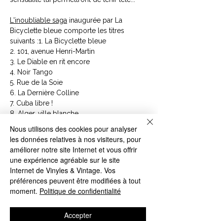
L'inoubliable saga
inaugurée par La
Bicyclette bleue comporte les titres
suivants :1. La Bicyclette bleue
2. 101, avenue Henri-Martin
3. Le Diable en rit encore
4. Noir Tango
5. Rue de la Soie
6. La Dernière Colline
7. Cuba libre !
8. Alger, ville blanche
9 Les Généraux du crépuscule.
Nous utilisons des cookies pour analyser
les données relatives à nos visiteurs, pour
améliorer notre site Internet et vous offrir
Voici le second volume de la célèbre saga
une expérience agréable sur le site
de Régine Deforges, La Bicyclette bleue.
Internet de Vinyles & Vintage. Vos
Un roman qui plonge l'héroïne Léa Delmas
préférences peuvent être modifiées à tout
dans la tourmente et les affres de
moment.
Politique de confidentialité
l'Occupation. En cette année 1942, les
habitants du domaine de Montignac sont
Accepter
victimes de maints deuils et privations.