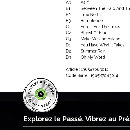
A3
As If
B1
Between The Halo And Th
B2
True North
B3
Bumblebee
C1
Forest For The Trees
C2
Bluest Of Blue
C3
Make Me Understand
D1
You Have What It Takes
D2
Summer Rain
D3
Oh My Word
Article : 196587083014
Code Barre : 196587083014
Explorez le Passé, Vibrez au Pr