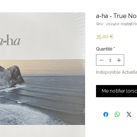
a-ha - True No
SKU : 202402-01965870
Prix
35,00 €
Quantité
*
Indisponible Actuel
Me notifier lors