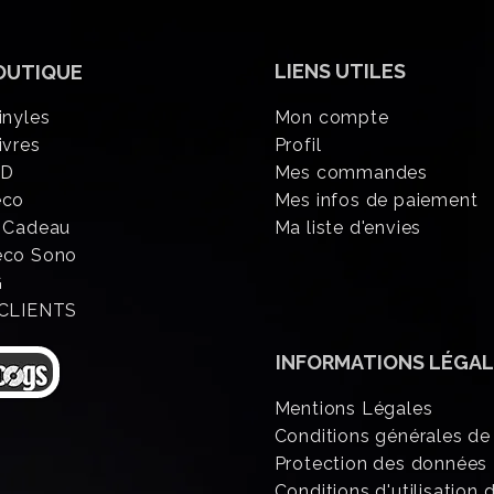
LIENS UTILES
OUTIQUE
inyles
Mon compte
ivres
Profil
CD
Mes commandes
éco
Mes infos de paiement
 Cadeau
Ma liste d'envies
eco Sono
G
 CLIENTS
INFORMATIONS
LÉGAL
Mentions Légales
Conditions générales de
Protection des données
Conditions d'utilisation d