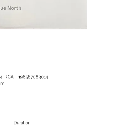
14, RCA ‎– 196587083014
bum
Duration