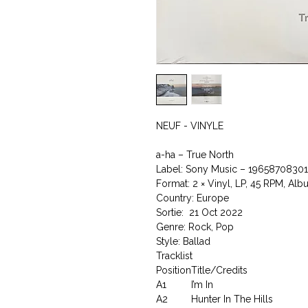
NEUF - VINYLE
a-ha ‎– True North
Label: Sony Music ‎– 1965870830
Format: 2 × Vinyl, LP, 45 RPM, Al
Country: Europe
Sortie: 21 Oct 2022
Genre: Rock, Pop
Style: Ballad
Tracklist
Position
Title/Credits
A1
I’m In
A2
Hunter In The Hills