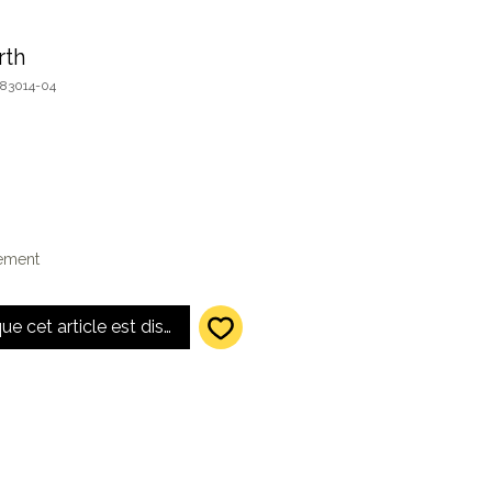
rth
83014-04
lement
que cet article est disponible