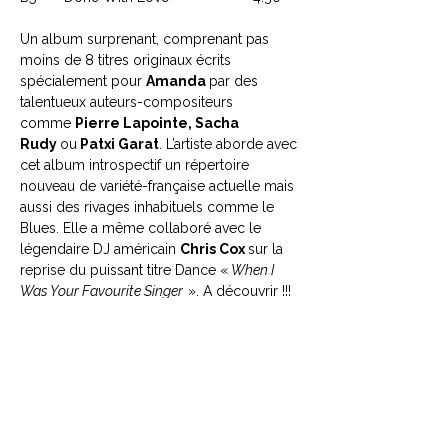
Un album surprenant, comprenant pas
moins de 8 titres originaux écrits
spécialement pour
Amanda
par des
talentueux auteurs-compositeurs
comme
Pierre Lapointe, Sacha
Rudy
ou
Patxi Garat
. L’artiste aborde avec
cet album introspectif un répertoire
nouveau de variété-française actuelle mais
aussi des rivages inhabituels comme le
Blues. Elle a même collaboré avec le
légendaire DJ américain
Chris Cox
sur la
reprise du puissant titre Dance «
When I
Was Your Favourite Singer
». A découvrir !!!
Article : 0602478760839
Code Barre : 0602478760839