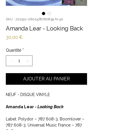
SKU : 202511-0602478760839-N-40
Amanda Lear - Looking Back
Prix
30,00 €
Quantité
*
AJOUTER AU PANIER
NEUF - DISQUE VINYLE
Amanda Lear -
Looking Back
Label: Polydor ‎– 787 608-3, Boomlover ‎–
787 608-3, Universal Music France ‎– 787