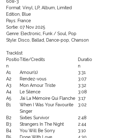
608-3
Format: Vinyl, LP, Album, Limited
Edition, Blue
Pays: France
Sortie: 07 Nov 2025
Genre: Electronic, Funk / Soul, Pop
Style: Disco, Ballad, Dance-pop, Chanson
Tracklist
Positio
Title/Credits
Duratio
n
n
A1
Amour(s)
3:31
A2
Rendez-vous
3:07
A3
Mon Amour Triste
3:32
A4
Le Silence
3:08
A5
J’ai La Mémoire Qui Flanche
3:17
B1
When I Was Your Favourite
3:02
Singer
B2
Sixties Survivor
2:48
B3
Strangers In The Night
2:44
B4
You Will Be Sorry
3:10
B5
Done With Love
4:30