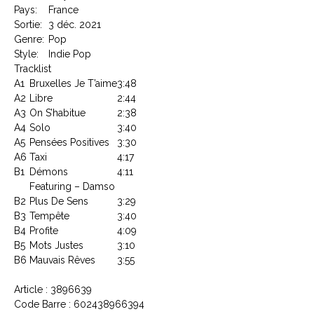
Pays:
France
Sortie:
3 déc. 2021
Genre:
Pop
Style:
Indie Pop
Tracklist
A1
Bruxelles Je T’aime
3:48
A2
Libre
2:44
A3
On S’habitue
2:38
A4
Solo
3:40
A5
Pensées Positives
3:30
A6
Taxi
4:17
B1
Démons
4:11
Featuring – Damso
B2
Plus De Sens
3:29
B3
Tempête
3:40
B4
Profite
4:09
B5
Mots Justes
3:10
B6
Mauvais Rêves
3:55
Article : 3896639
Code Barre : 602438966394