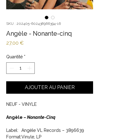
SKU : 202405-602438966394-16
Angèle - Nonante-cinq
Prix
27,00 €
Quantité
*
AJOUTER AU PANIER
NEUF - VINYLE
Angèle
– Nonante-Cinq
Label:
Angèle VL Records – 3896639
Format:
Vinyle, LP