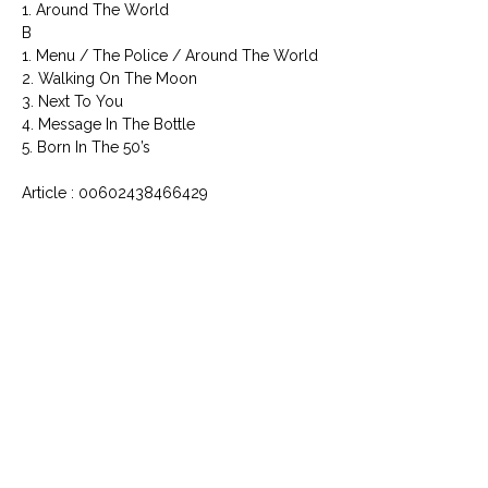
1. Around The World
B
1. Menu / The Police / Around The World
2. Walking On The Moon
3. Next To You
4. Message In The Bottle
5. Born In The 50’s
Article : 00602438466429
Code Barre : 602438466429
CONTACTEZ NOUS