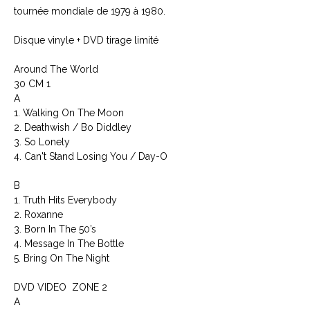
tournée mondiale de 1979 à 1980.
Disque vinyle + DVD tirage limité
Around The World
30 CM 1
A
1. Walking On The Moon
2. Deathwish / Bo Diddley
3. So Lonely
4. Can't Stand Losing You / Day-O
B
1. Truth Hits Everybody
2. Roxanne
3. Born In The 50’s
4. Message In The Bottle
5. Bring On The Night
DVD VIDEO ZONE 2
A