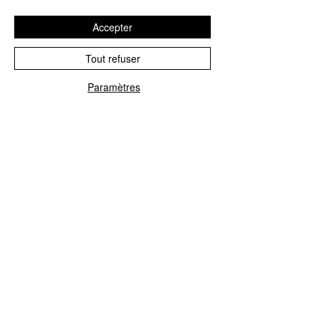
qu'elle ne connaît pas ? Ou de faire face à
un passé qu'elle a toujours fui ?
Accepter
Plus que tout encore, c'est peut-être la
rivière qui la terrifie, ces eaux à la fois
Tout refuser
enchanteresses et mortelles, où, depuis
toujours, les tragédies se succèdent...
Paramètres
ISBN : 9782266254496
CONTACTEZ NOUS
Explorez le Passé, Vibrez au
Présent