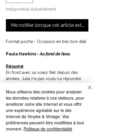
Indisponible Actuellement
Me notifier lorsque cet article est disponible
Format poche - Occasion en très bon état
Paula Hawkins -
Au fond de l’eau
Résumé
En froid avec sa soeur Nel depuis des
années, Julia n'a pas voulu lui répondre
lorsque celle-ci a tenté de la joindre. Une
semaine plus tard, le corps de Nel est
Nous utilisons des cookies pour analyser
retrouvé dans la rivière qui traverse
les données relatives à nos visiteurs, pour
Beckford, la ville de leur enfance. Obligée
améliorer notre site Internet et vous offrir
d'y revenir, Julia est terrifiée.
une expérience agréable sur le site
De quoi a-t-elle le plus peur ? D'affronter
Internet de Vinyles & Vintage. Vos
le prétendu suicide de sa soeur ? De
préférences peuvent être modifiées à tout
s'occuper de Lena, sa nièce de quinze ans,
moment.
Politique de confidentialité