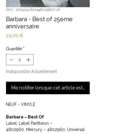
SKU : 202404-602448029607-16
Barbara - Best of 25eme
anniversaire
Prix
24,00 €
Quantité
*
Indisponible Actuellement
Me notifier lorsque cet article est disponible
NEUF - VINYLE
Barbara ‎– Best Of
Label: Label Panthéon ‎–
4802960, Mercury ‎– 4802960, Universal