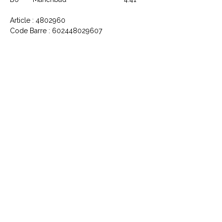
Article : 4802960
Code Barre : 602448029607
CONTACTEZ NOUS
Explorez le Passé, Vibrez au
Présent
À PROPOS DE VINYLES & VINTAGE
Explorez notre sélection unique de vinyles,