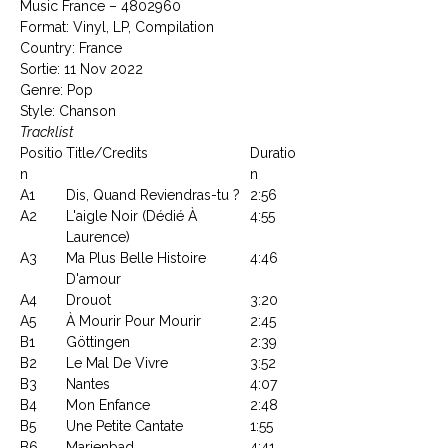
Music France ‎– 4802960
Format: Vinyl, LP, Compilation
Country: France
Sortie: 11 Nov 2022
Genre: Pop
Style: Chanson
Tracklist
Positio
Title/Credits
Duratio
n
n
A1
Dis, Quand Reviendras-tu ?
2:56
A2
L'aigle Noir (Dédié À
4:55
Laurence)
A3
Ma Plus Belle Histoire
4:46
D'amour
A4
Drouot
3:20
A5
À Mourir Pour Mourir
2:45
B1
Göttingen
2:39
B2
Le Mal De Vivre
3:52
B3
Nantes
4:07
B4
Mon Enfance
2:48
B5
Une Petite Cantate
1:55
B6
Marienbad
4:41