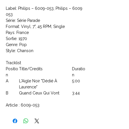
Label: Philips ‎– 6009-053, Philips ‎– 6009
053
Série: Série Parade
Format: Vinyl, 7", 45 RPM, Single
Pays: France
Sortie: 1970
Genre: Pop
Style: Chanson
Tracklist
Positio
Title/Credits
Duratio
n
n
A
L'Aigle Noir "Dédié À
5:00
Laurence"
B
Quand Ceux Qui Vont
3:44
Article : 6009-053