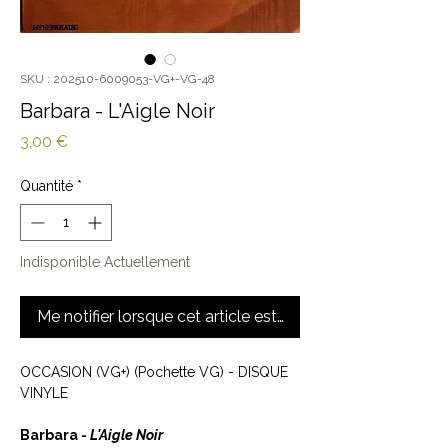
SKU : 202510-6009053-VG+-VG-48
Barbara - L'Aigle Noir
Prix
3,00 €
Quantité
*
Indisponible Actuellement
Me notifier lorsque cet article est disponible
OCCASION (VG+) (Pochette VG) - DISQUE
VINYLE
Barbara -
L'Aigle Noir