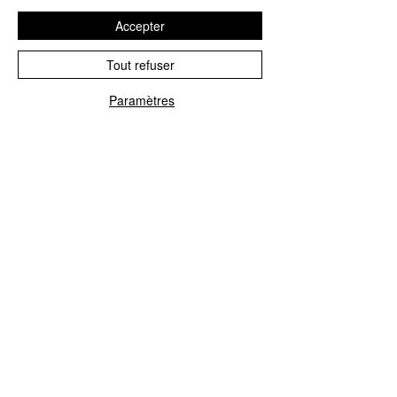
B3
3. II Adagio Molto Espressivo
6:25
Accepter
B4
4. III Scherzo & Trio. Allegro
Molto
Tout refuser
B5
IV Rondo. Allegro Ma Non
8:05
Troppo
Paramètres
Article : SXL 6990
CONTACTEZ NOUS
Explorez le Passé, Vibrez au
Présent