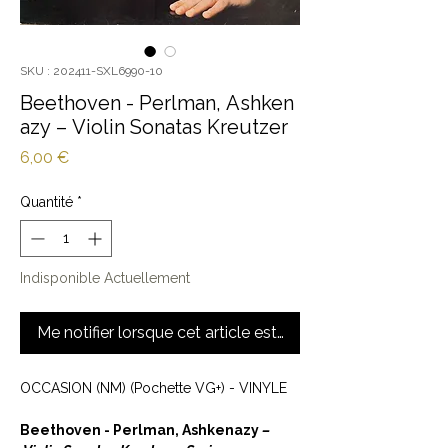
SKU : 202411-SXL6990-10
Beethoven - Perlman, Ashken
azy ‎– Violin Sonatas Kreutzer
Prix
6,00 €
Quantité
*
Indisponible Actuellement
Me notifier lorsque cet article est disponible
OCCASION (NM) (Pochette VG+) - VINYLE
Beethoven - Perlman, Ashkenazy ‎
–