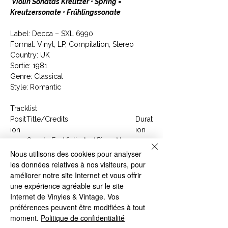
Violin Sonatas Kreutzer • Spring =
Kreutzersonate • Frühlingssonate
Label: Decca ‎– SXL 6990
Format: Vinyl, LP, Compilation, Stereo
Country: UK
Sortie: 1981
Genre: Classical
Style: Romantic
Tracklist
Posit
Title/Credits
Durat
ion
ion
Sonata For Violin And Piano No. 9
In A, Op. 47 "Kreutzer"
Nous utilisons des cookies pour analyser
A1
1. I Adagio Sostenuto - Presto -
11:46
les données relatives à nos visiteurs, pour
Adagio
améliorer notre site Internet et vous offrir
A2
2. II Andante Con Variazioni
16:27
une expérience agréable sur le site
B1
1. III. Finale. Presto
8:50
Internet de Vinyles & Vintage. Vos
Sonata For Violin And Piano No. 5
préférences peuvent être modifiées à tout
In F, Op. 24 'Spring'
moment.
Politique de confidentialité
B2
2. I Allegro
10:45