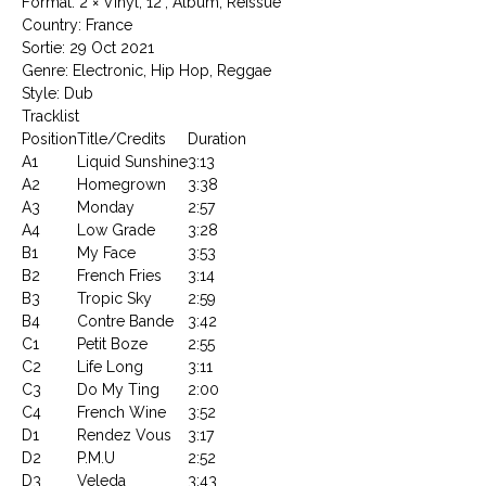
Format: 2 × Vinyl, 12", Album, Reissue
Country: France
Sortie: 29 Oct 2021
Genre: Electronic, Hip Hop, Reggae
Style: Dub
Tracklist
Position
Title/Credits
Duration
A1
Liquid Sunshine
3:13
A2
Homegrown
3:38
A3
Monday
2:57
A4
Low Grade
3:28
B1
My Face
3:53
B2
French Fries
3:14
B3
Tropic Sky
2:59
B4
Contre Bande
3:42
C1
Petit Boze
2:55
C2
Life Long
3:11
C3
Do My Ting
2:00
C4
French Wine
3:52
D1
Rendez Vous
3:17
D2
P.M.U
2:52
D3
Veleda
3:43