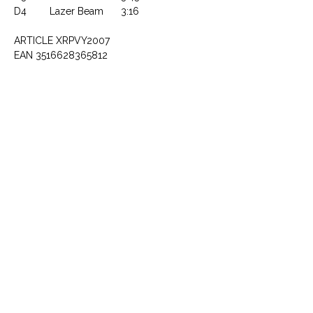
D4
Lazer Beam
3:16
ARTICLE XRPVY2007
EAN 3516628365812
CONTACTEZ NOUS
Explorez le Passé, Vibrez au
Présent
À PROPOS DE VINYLES & VINTAGE