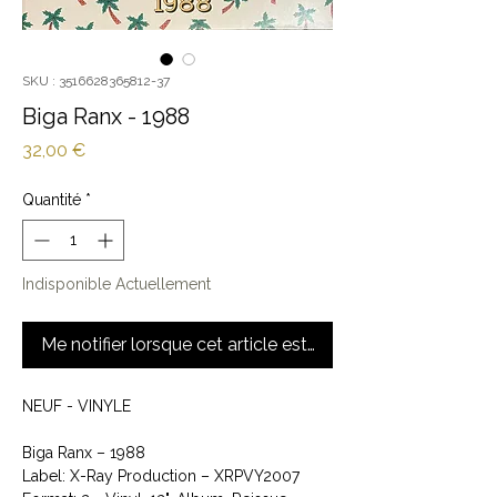
SKU : 3516628365812-37
Biga Ranx - 1988
Prix
32,00 €
Quantité
*
Indisponible Actuellement
Me notifier lorsque cet article est disponible
NEUF - VINYLE
Biga Ranx ‎– 1988
Label: X-Ray Production ‎– XRPVY2007