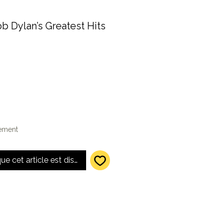
b Dylan’s Greatest Hits
lement
que cet article est disponible