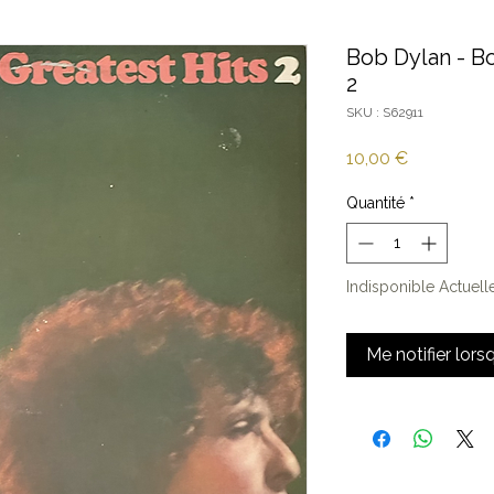
Bob Dylan - Bo
2
SKU : S62911
Prix
10,00 €
Quantité
*
Indisponible Actuel
Me notifier lors