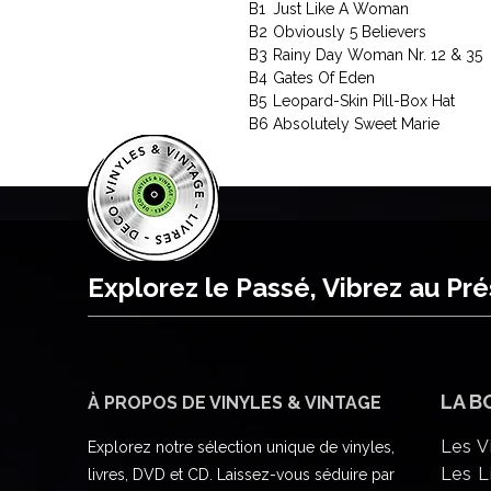
B1
Just Like A Woman
B2
Obviously 5 Believers
B3
Rainy Day Woman Nr. 12 & 35
B4
Gates Of Eden
B5
Leopard-Skin Pill-Box Hat
B6
Absolutely Sweet Marie
Explorez le Passé, Vibrez au Pr
LA B
À PROPOS DE VINYLES & VINTAGE
Les V
Explorez notre sélection unique de vinyles,
Les L
livres, DVD et CD. Laissez-vous séduire par