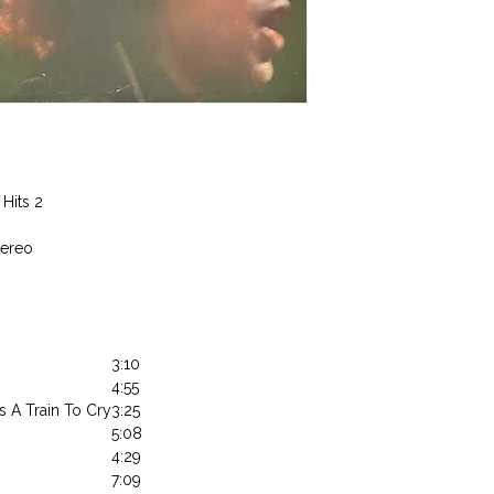
Hits 2
tereo
3:10
4:55
es A Train To Cry
3:25
5:08
4:29
7:09