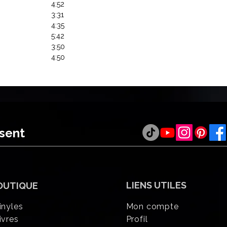
4:52
3:31
4:35
5:42
3:50
4:50
ésent
LIENS UTILES
OUTIQUE
inyles
Mon compte
ivres
Profil