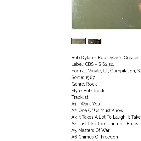
Bob Dylan – Bob Dylan's Greatest 
Label: CBS – S 62911
Format: Vinyle, LP, Compilation, S
Sortie: 1967
Genre: Rock
Style: Folk Rock
Tracklist
A1
I Want You
A2
One Of Us Must Know
A3
It Takes A Lot To Laugh, It Tak
A4
Just Like Tom Thumb's Blues
A5
Masters Of War
A6
Chimes Of Freedom