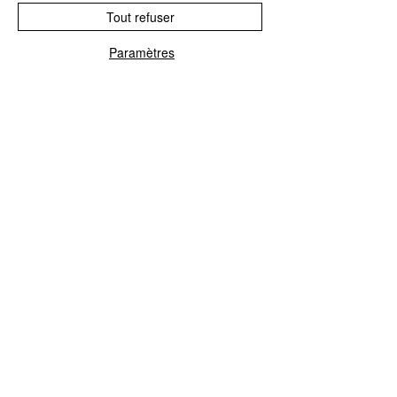
Clean
Tout refuser
ARTICLE : 3340206
Paramètres
EAN : 3596973402066
CONTACTEZ NOUS
Explorez le Passé, Vibrez au
Présent
À PROPOS DE VINYLES & VINTAGE
Explorez notre sélection unique de vinyles,