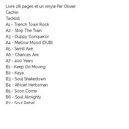
Livre 28 pages et un vinyle Par Olivier
Cachin
Tacklist
A1 - Trench Town Rock
A2 - Stop The Train
A3 - Duppy Conqueror
A4 - Mellow Mood (DUB)
A5 - Samll Axe
A6 - Chances Are
A7 - 400 Years
B1 - Keep On Moving
B2 - Kaya
B3 - Soul Shakedown
B4 - African Herbsman
B5 - Soon Come
B6 - Soul Almighty
B7 - Soul Rebel
B8 - Stand Alone
Article : 3402616
Code Barre : 3596974026162