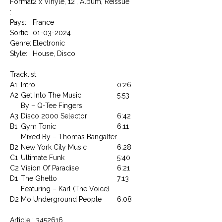
Format
2 x Vinyle, 12", Album, Reissue
:
Pays:
France
Sortie:
01-03-2024
Genre:
Electronic
Style:
House, Disco
Tracklist
A1
Intro
0:26
A2
Get Into The Music
5:53
By – Q-Tee Fingers
A3
Disco 2000 Selector
6:42
B1
Gym Tonic
6:11
Mixed By – Thomas Bangalter
B2
New York City Music
6:28
C1
Ultimate Funk
5:40
C2
Vision Of Paradise
6:21
D1
The Ghetto
7:13
Featuring – Karl (The Voice)
D2
Mo Underground People
6:08
Article : 3452616