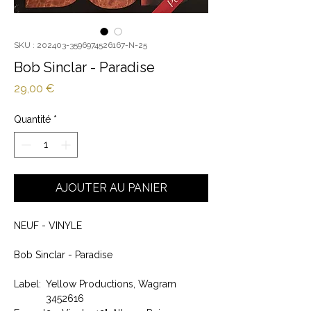
SKU : 202403-3596974526167-N-25
Bob Sinclar - Paradise
Prix
29,00 €
Quantité
*
AJOUTER AU PANIER
NEUF - VINYLE
Bob Sinclar - Paradise
Label:
Yellow Productions, Wagram
3452616