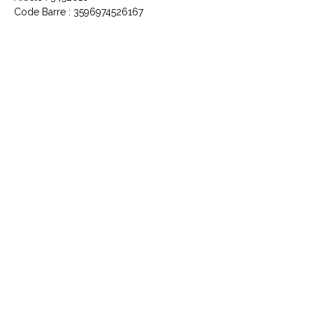
Code Barre : 3596974526167
CONTACTEZ NOUS
Explorez le Passé, Vibrez au
Présent
À PROPOS DE VINYLES & VINTAGE
Explorez notre sélection unique de vinyles,
livres, DVD et CD. Laissez-vous séduire par
les trésors du passé et les pépites du