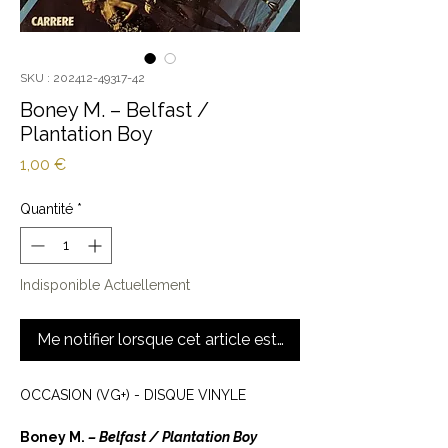
SKU : 202412-49317-42
Boney M. ‎– Belfast /
Plantation Boy
Prix
1,00 €
Quantité
*
Indisponible Actuellement
Me notifier lorsque cet article est disponible
OCCASION (VG+) - DISQUE VINYLE
Boney M. ‎
– Belfast / Plantation Boy