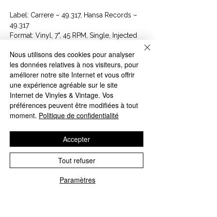
Label: Carrere ‎– 49.317, Hansa Records ‎–
49.317
Format: Vinyl, 7", 45 RPM, Single, Injected
labels
Nous utilisons des cookies pour analyser
Pays: France
les données relatives à nos visiteurs, pour
Sortie: 1977
améliorer notre site Internet et vous offrir
Genre: Funk / Soul
une expérience agréable sur le site
Style: Disco
Internet de Vinyles & Vintage. Vos
préférences peuvent être modifiées à tout
Tracklist
moment.
Politique de confidentialité
Position
Title/Credits
Duration
A
Belfast
3:27
B
Plantation Boy
4:07
Accepter
Article : 49.317
Tout refuser
Paramètres
CONTACTEZ NOUS