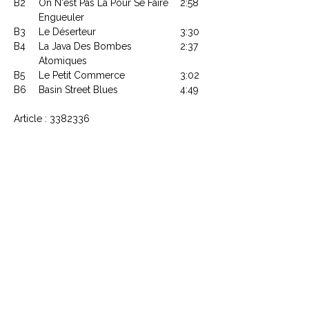
B2
On N'est Pas Là Pour Se Faire
2:58
Engueuler
B3
Le Déserteur
3:30
B4
La Java Des Bombes
2:37
Atomiques
B5
Le Petit Commerce
3:02
B6
Basin Street Blues
4:49
Article : 3382336
Code Barre : 3596973823366
CONTACTEZ NOUS