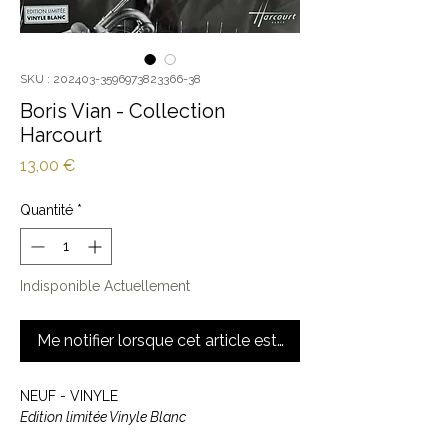
SKU : 202403-3596973823366-38
Boris Vian - Collection
Harcourt
Prix
13,00 €
Quantité
*
Indisponible Actuellement
Me notifier lorsque cet article est disponible
NEUF - VINYLE
Edition limitée Vinyle Blanc