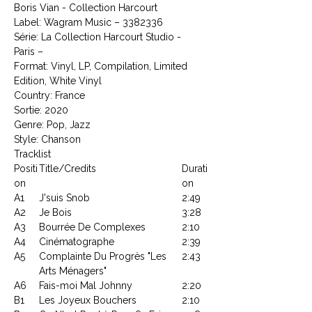
Boris Vian - Collection Harcourt
Label: Wagram Music ‎– 3382336
Série: La Collection Harcourt Studio -
Paris –
Format: Vinyl, LP, Compilation, Limited
Edition, White Vinyl
Country: France
Sortie: 2020
Genre: Pop, Jazz
Style: Chanson
Tracklist
Positi
Title/Credits
Durati
on
on
A1
J'suis Snob
2:49
A2
Je Bois
3:28
A3
Bourrée De Complexes
2:10
A4
Cinématographe
2:39
A5
Complainte Du Progrès "Les
2:43
Arts Ménagers"
A6
Fais-moi Mal Johnny
2:20
B1
Les Joyeux Bouchers
2:10