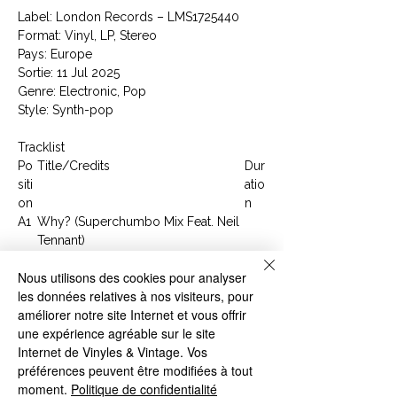
Label: London Records ‎– LMS1725440
Format: Vinyl, LP, Stereo
Pays: Europe
Sortie: 11 Jul 2025
Genre: Electronic, Pop
Style: Synth-pop
Tracklist
Po
Title/Credits
Dur
siti
atio
on
n
A1
Why? (Superchumbo Mix Feat. Neil
Tennant)
A2
Smalltown Boy (Bronski Beat & The
Nous utilisons des cookies pour analyser
Knocks Feat. Perfume Genius -
les données relatives à nos visiteurs, pour
Extended Mix)
améliorer notre site Internet et vous offrir
A3
Junk (An Electrogenetic Remix By
une expérience agréable sur le site
Gareth Jones)
Internet de Vinyles & Vintage. Vos
A4
Love And Money (RSF Metropol
préférences peuvent être modifiées à tout
Italo Remix)
moment.
Politique de confidentialité
B1
Need A Man Blues (RSF Metropol