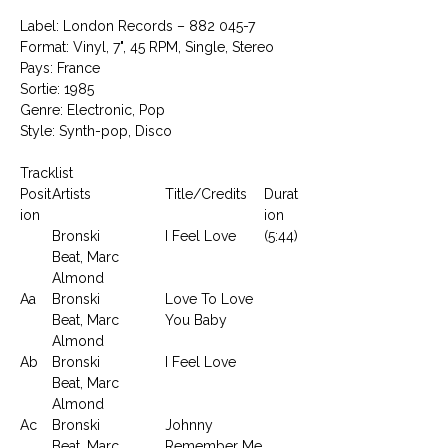
Label: London Records ‎– 882 045-7
Format: Vinyl, 7", 45 RPM, Single, Stereo
Pays: France
Sortie: 1985
Genre: Electronic, Pop
Style: Synth-pop, Disco
Tracklist
Posit
Artists
Title/Credits
Durat
ion
ion
Bronski
I Feel Love
(5:44)
Beat, Marc
Almond
Aa
Bronski
Love To Love
Beat, Marc
You Baby
Almond
Ab
Bronski
I Feel Love
Beat, Marc
Almond
Ac
Bronski
Johnny
Beat, Marc
Remember Me