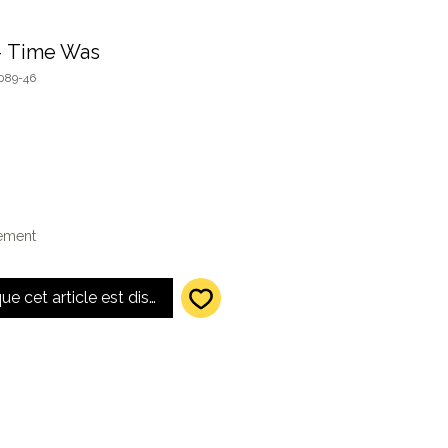
– Time Was
089-46
lement
que cet article est disponible