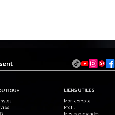
ésent
LIENS UTILES
OUTIQUE
inyles
Mon compte
ivres
Profil
CD
Mes commandes