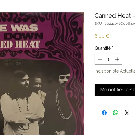
Canned Heat ‎
SKU : 202410-2C00690
Prix
6,00 €
Quantité
*
Indisponible Actuel
Me notifier lors