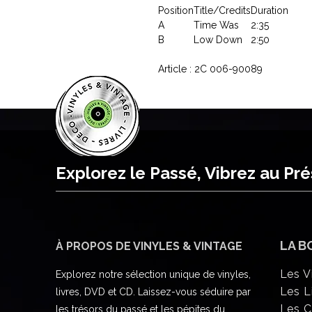
Position
Title/Credits
Duration
A
Time Was
2:35
B
Low Down
2:50
Article : 2C 006-90089
Explorez le Passé, Vibrez au Pr
LA B
À PROPOS DE VINYLES & VINTAGE
Les V
Explorez notre sélection unique de vinyles,
Les L
livres, DVD et CD. Laissez-vous séduire par
Les 
les trésors du passé et les pépites du