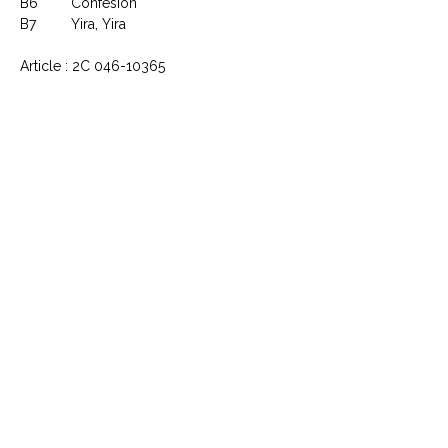
B6
Confesion
B7
Yira, Yira
Article : 2C 046-10365
CONTACTEZ NOUS
Explorez le Passé, Vibrez au
Présent
À PROPOS DE VINYLES & VINTAGE
Explorez notre sélection unique de vinyles,