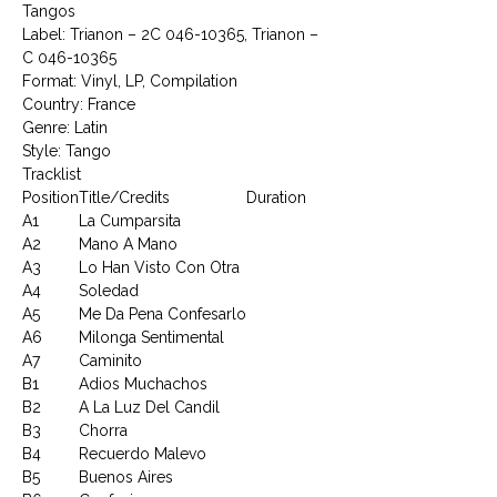
Tangos
Label: Trianon ‎– 2C 046-10365, Trianon ‎–
C 046-10365
Format: Vinyl, LP, Compilation
Country: France
Genre: Latin
Style: Tango
Tracklist
Position
Title/Credits
Duration
A1
La Cumparsita
A2
Mano A Mano
A3
Lo Han Visto Con Otra
A4
Soledad
A5
Me Da Pena Confesarlo
A6
Milonga Sentimental
A7
Caminito
B1
Adios Muchachos
B2
A La Luz Del Candil
B3
Chorra
B4
Recuerdo Malevo
B5
Buenos Aires