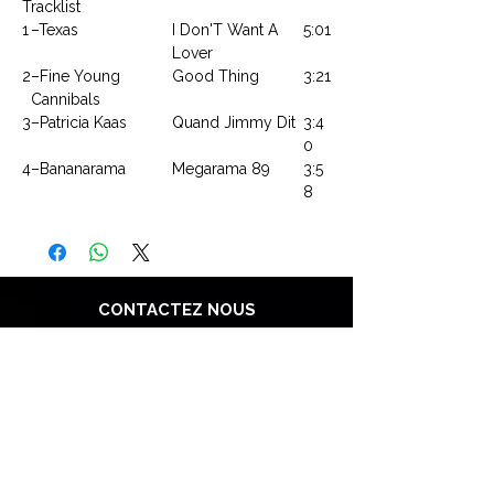
Tracklist
1
–Texas
I Don'T Want A
5:01
Lover
2
–Fine Young
Good Thing
3:21
Cannibals
3
–Patricia Kaas
Quand Jimmy Dit
3:4
0
4
–Bananarama
Megarama 89
3:5
8
CONTACTEZ NOUS
Explorez le Passé, Vibrez au