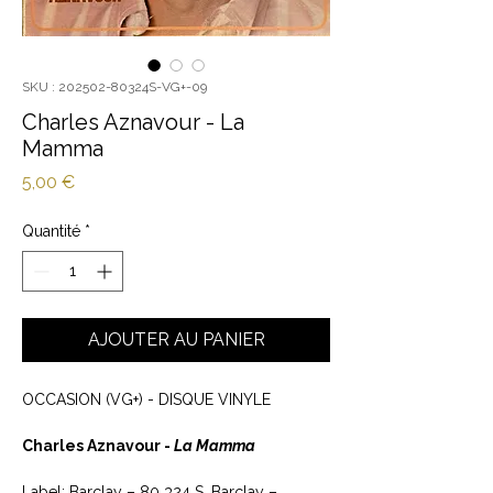
SKU : 202502-80324S-VG+-09
Charles Aznavour - La
Mamma
Prix
5,00 €
Quantité
*
AJOUTER AU PANIER
OCCASION (VG+) - DISQUE VINYLE
Charles Aznavour -
La Mamma
Label: Barclay ‎– 80 324 S, Barclay ‎–