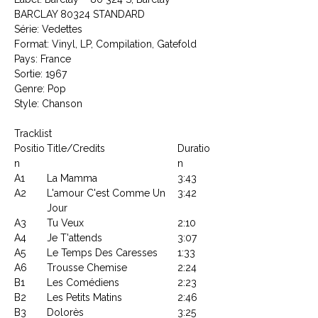
BARCLAY 80324 STANDARD
Série: Vedettes
Format: Vinyl, LP, Compilation, Gatefold
Pays: France
Sortie: 1967
Genre: Pop
Style: Chanson
Tracklist
Positio
Title/Credits
Duratio
n
n
A1
La Mamma
3:43
A2
L'amour C'est Comme Un
3:42
Jour
A3
Tu Veux
2:10
A4
Je T'attends
3:07
A5
Le Temps Des Caresses
1:33
A6
Trousse Chemise
2:24
B1
Les Comédiens
2:23
B2
Les Petits Matins
2:46
B3
Dolorès
3:25