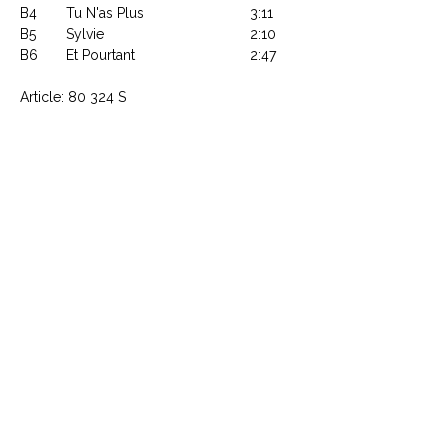
B4
Tu N'as Plus
3:11
B5
Sylvie
2:10
B6
Et Pourtant
2:47
Article: 80 324 S
CONTACTEZ NOUS
Explorez le Passé, Vibrez au
Présent
À PROPOS DE VINYLES & VINTAGE