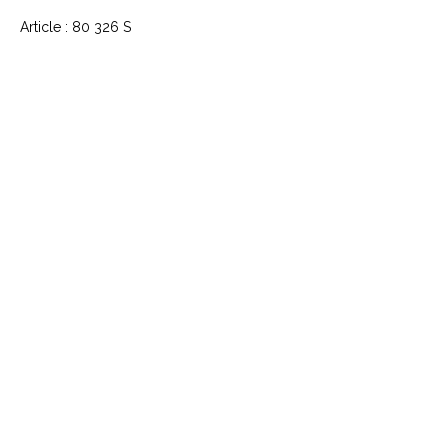
Article : 80 326 S
CONTACTEZ NOUS
Explorez le Passé, Vibrez au
Présent
À PROPOS DE VINYLES & VINTAGE
Explorez notre sélection unique de vinyles,
livres, DVD et CD. Laissez-vous séduire par