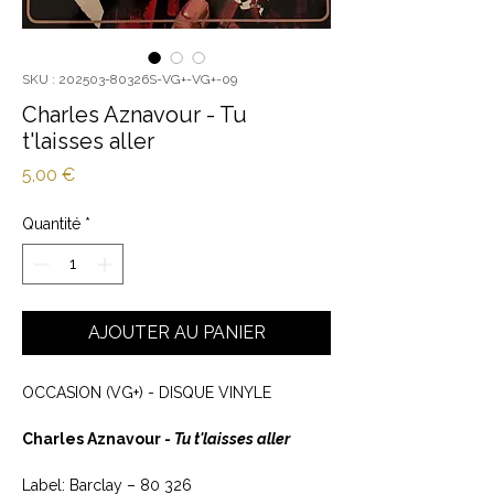
SKU : 202503-80326S-VG+-VG+-09
Charles Aznavour - Tu
t'laisses aller
Prix
5,00 €
Quantité
*
AJOUTER AU PANIER
OCCASION (VG+) - DISQUE VINYLE
Charles Aznavour -
Tu t'laisses aller
Label: Barclay ‎– 80 326