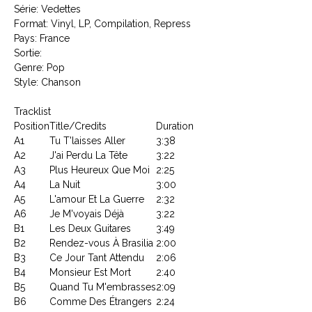
Série: Vedettes
Format: Vinyl, LP, Compilation, Repress
Pays: France
Sortie:
Genre: Pop
Style: Chanson
Tracklist
Position
Title/Credits
Duration
A1
Tu T'laisses Aller
3:38
A2
J'ai Perdu La Tête
3:22
A3
Plus Heureux Que Moi
2:25
A4
La Nuit
3:00
A5
L'amour Et La Guerre
2:32
A6
Je M'voyais Déjà
3:22
B1
Les Deux Guitares
3:49
B2
Rendez-vous À Brasilia
2:00
B3
Ce Jour Tant Attendu
2:06
B4
Monsieur Est Mort
2:40
B5
Quand Tu M'embrasses
2:09
B6
Comme Des Étrangers
2:24