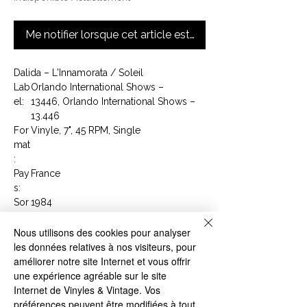
Me notifier lorsque cet article est disponible
Dalida – L'Innamorata / Soleil
Lab
Orlando International Shows –
el:
13446, Orlando International Shows –
13.446
For
Vinyle, 7", 45 RPM, Single
mat
:
Pay
France
s:
Sor
1984
tie:
Ge
Pop
Nous utilisons des cookies pour analyser
nre:
les données relatives à nos visiteurs, pour
Styl
Chanson
améliorer notre site Internet et vous offrir
e:
une expérience agréable sur le site
Tracklist
Internet de Vinyles & Vintage. Vos
Face A
L'Innamorata
3:40
préférences peuvent être modifiées à tout