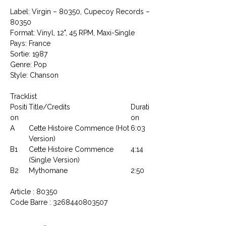
Label: Virgin ‎– 80350, Cupecoy Records ‎–
80350
Format: Vinyl, 12", 45 RPM, Maxi-Single
Pays: France
Sortie: 1987
Genre: Pop
Style: Chanson
Tracklist
Positi
Title/Credits
Durati
on
on
A
Cette Histoire Commence (Hot
6:03
Version)
B1
Cette Histoire Commence
4:14
(Single Version)
B2
Mythomane
2:50
Article : 80350
Code Barre : 3268440803507