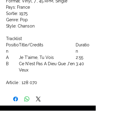
Format: Vinyl, 7", 45 RPM, Single
Pays: France
Sortie: 1975
Genre: Pop
Style: Chanson
Tracklist
Positio
Title/Credits
Duratio
n
n
A
Je T'aime, Tu Vois
2:55
B
Ce N'est Pas A Dieu Que J'en
3:40
Veux
Article : 128 070
CONTACTEZ NOUS