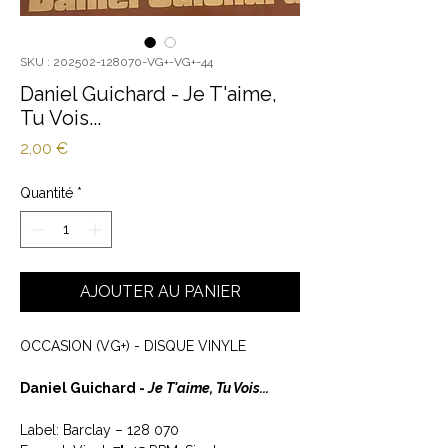
SKU : 202502-128070-VG+-VG+-44
Daniel Guichard - Je T'aime,
Tu Vois...
Prix
2,00 €
Quantité
*
AJOUTER AU PANIER
OCCASION (VG+) - DISQUE VINYLE
Daniel Guichard -
Je T'aime, Tu Vois...
Label: Barclay ‎– 128 070