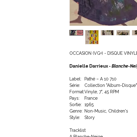
OCCASION (VG+) - DISQUE VINYL
Danielle Darrieux -
Blanche-Neig
Label:
Pathé – A 10 710
Série:
Collection "Album-Disque"
Format:
Vinyle, 7", 45 RPM
Pays:
France
Sortie:
1965
Genre:
Non-Music, Children's
Style:
Story
Tracklist
A
Blanche-Neige