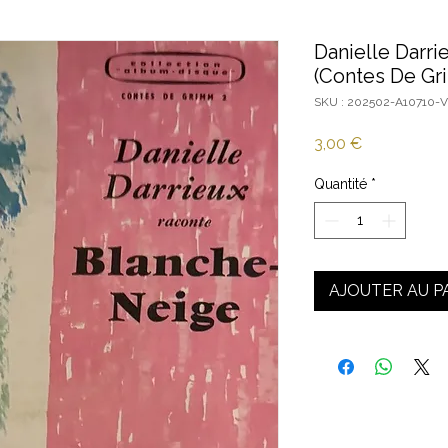
Danielle Darr
(Contes De Gr
SKU : 202502-A10710-
Prix
3,00 €
Quantité
*
AJOUTER AU P