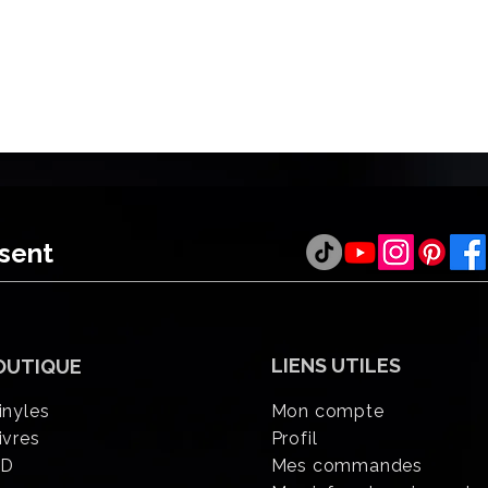
ésent
LIENS UTILES
OUTIQUE
inyles
Mon compte
ivres
Profil
CD
Mes commandes