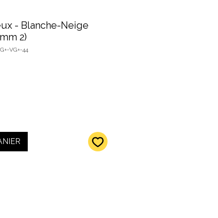
ieux - Blanche-Neige
imm 2)
VG+-VG+-44
ANIER